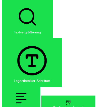
Textvergrößerung
Legastheniker-Schriftart